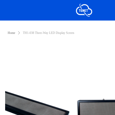
Home
ꄲ
TH1-038 Three-Way LED Display Screen