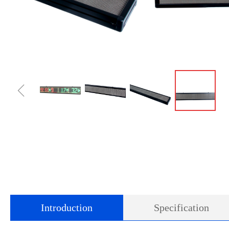
ꁆ
Introduction
Specification