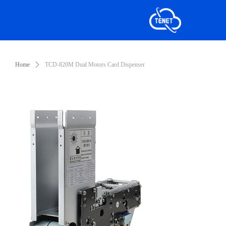
Home
ꄲ
TCD-820M Dual Motors Card Dispenser